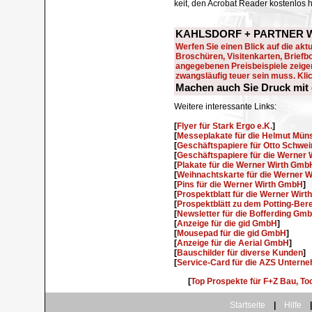
keit, den Acrobat Reader kostenlos 
KAHLSDORF + PARTNER We
Werfen Sie einen Blick auf die aktu
Broschüren, Visitenkarten, Brief
angegebenen Preisbeispiele zeigen
zwangsläufig teuer sein muss. Klick
Machen auch Sie Druck mi
Weitere interessante Links:
[
Flyer für Stark Ergo e.K.
]
[
Messeplakate für die Helmut Mün
[
Geschäftspapiere für Otto Schwei
[
Geschäftspapiere für die Werner
[
Plakate für die Werner Wirth Gmb
[
Weihnachtskarte für die Werner 
[
Pins für die Werner Wirth GmbH
]
[
Prospektblatt für die Werner Wirt
[
Prospektblätt zu dem Potting-Be
[
Newsletter für die Bofferding Gm
[
Anzeige für die gid GmbH
]
[
Mousepad für die gid GmbH
]
[
Anzeige für die Aerial GmbH
]
[
Bauschilder für diverse Kunden
]
[
Service-Card für die AZS Unter
[
Top Prospekte für F+Z Bau, 
.
Startseite
|
Hilfe
|