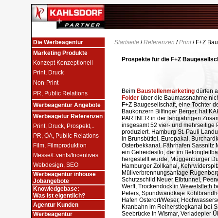
Die Werbeagentur
Startseite
/
Referenzen
/
Print
/
F+Z Bau
Marketing Produkte
Prospekte für die F+Z Baugesells
Konzept Konzeptionell
Print, Druck
Non-Print
Beim
Baustellenmarketing
dürfen a
PR, Public Relations
Folder
über die Baumassnahme nicht
F+Z Baugesellschaft, eine Tochter d
Werbeagentur Angebote
Baukonzern Bilfinger Berger, hat 
Werbeagetur Referenzen
PARTNER in der langjährigen Zusamm
insgesamt 52 vier- und mehrseitige
Print, Druck, Prospekt,..
produziert. Hamburg St. Pauli Landu
PR, ÖA, Public Relations
in Brunsbüttel, Europakai, Burchard
Film, Filmproduktion
Osterbekkanal, Fährhafen Sassnitz M
ein Getreidesilo, der im Betongleitb
Messe/Events/Incentives
hergestellt wurde, Müggenburger Du
Webdesign, SEO
Hamburger Zollkanal, Kehrwiderspi
Müllverbrennungsanlage Rugenber
Werbeagentur inhouse
Schutzschild Neuer Elbtunnel, Peen
Jobangebote
Werft, Trockendock in Wewelsfleth b
Knowledgebase:
Peters, Spundwandkaje Köhlbrandh
Was ist eigentlich?
Hafen Osterort/Weser, Hochwassers
Agentur Kunden
Kranbahn im Reiherstiegkanal bei Si
Seebrücke in Wismar, Verladepier 
Werbeagentur