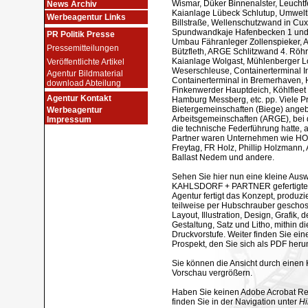
Wismar, Düker Binnenalster, Leucht
News Archiv
Kaianlage Lübeck Schlutup, Umwel
Werbeagentur Links
Billstraße, Wellenschutzwand in Cu
Spundwandkaje Hafenbecken 1 und
PR Politik Presse
Umbau Fähranleger Zollenspieker,
Pressemitteilungen
Bützfleth, ARGE Schlitzwand 4. Röhr
Kaianlage Wolgast, Mühlenberger 
Veröffentlichte Artikel
Weserschleuse, Containerterminal 
Agentur Bildmaterial
Containerterminal in Bremerhaven,
download Abteilung
Finkenwerder Hauptdeich, Köhlfleet
Agentur Kontakt
Hamburg Messberg, etc. pp. Viele P
Bietergemeinschaften (Biege) angeb
Werbeagentur
Arbeitsgemeinschaften (ARGE), bei
Impressum
die technische Federführung hatte,
Partner waren Unternehmen wie HO
Freytag, FR Holz, Phillip Holzmann, 
Ballast Nedem und andere.
Sehen Sie hier nun eine kleine Aus
KAHLSDORF + PARTNER gefertigten
Agentur fertigt das Konzept, produzie
teilweise per Hubschrauber gescho
Layout, Illustration, Design, Grafik, d
Gestaltung, Satz und Litho, mithin d
Druckvorstufe. Weiter finden Sie ein
Prospekt, den Sie sich als PDF heru
Sie können die Ansicht durch einen K
Vorschau vergrößern.
Haben Sie keinen Adobe Acrobat Read
finden Sie in der Navigation unter
Hi