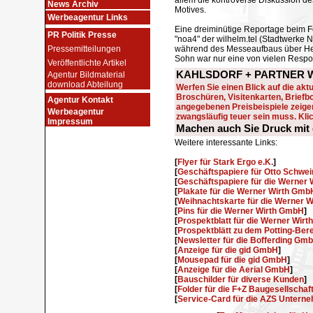
allem die kontroverse Diskussion d
News Archiv
Motives.
Werbeagentur Links
Eine dreiminütige Reportage beim 
PR Politik Presse
"noa4" der wilhelm.tel (Stadtwerke 
Pressemitteilungen
während des Messeaufbaus über He
Sohn war nur eine von vielen Resp
Veröffentlichte Artikel
KAHLSDORF + PARTNER We
Agentur Bildmaterial
download Abteilung
Werfen Sie einen Blick auf die aktu
Broschüren, Visitenkarten, Brief
Agentur Kontakt
angegebenen Preisbeispiele zeigen
Werbeagentur
zwangsläufig teuer sein muss. Klick
Impressum
Machen auch Sie Druck mi
Weitere interessante Links:
[
Flyer für Stark Ergo e.K.
]
[
Geschäftspapiere für Otto Schwei
[
Geschäftspapiere für die Werner
[
Plakate für die Werner Wirth Gmb
[
Weihnachtskarte für die Werner 
[
Pins für die Werner Wirth GmbH
]
[
Prospektblatt für die Werner Wirt
[
Prospektblätt zu dem Potting-Be
[
Newsletter für die Bofferding Gm
[
Anzeige für die gid GmbH
]
[
Mousepad für die gid GmbH
]
[
Anzeige für die Aerial GmbH
]
[
Bauschilder für diverse Kunden
]
[
Folder für die F+Z Baugesellscha
[
Service-Card für die AZS Unter