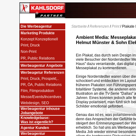
Die Werbeagentur
Startseite
/
Referenzen
/
Print
/ Plakate
Marketing Produkte
Ambient Media: Messeplakate
Konzept Konzeptionell
Helmut Münster & Sohn Ele
Print, Druck
Non-Print
Ein Plakat, das durch sein Design in
PR, Public Relations
viele Besucher der Norderstedter 
Haus" dazu veranlasste, das digital
Werbeagentur Angebote
Messeplakat zu kommentieren.
Werbeagetur Referenzen
Einige Norderstedter waren über d
Print, Druck, Prospekt,..
schockiert und entdeckten im Layout
PR, ÖA, Public Relations
früheren Plakaten von Führungspers
totalitärer Systeme, die anderen erin
Film, Filmproduktion
Illustration an die TV-Serie "Dallas"
Messe/Events/Incentives
Jahren. Eines konnten jedoch alle fe
Display polarisiert, man fühlt sich b
Webdesign, SEO
Schilder emotional gefordert.
Werbeagentur inhouse
Jobangebote
Genau das ist es, was polarisierend
Knowledgebase:
denn das Ansprechen der Gefühle 
Was ist eigentlich?
steigert den Erinnerungswert der W
erheblich. So hat uns als Werbeagen
Agentur Kunden
Media Job wieder einmal besonderen
Werbeagentur