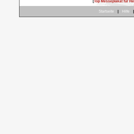
[
Top Messeplakat für H
.
Startseite
|
Hilfe
|