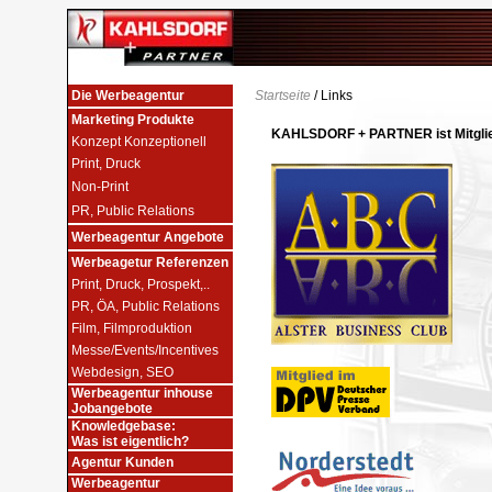
Die Werbeagentur
Startseite
/ Links
Marketing Produkte
KAHLSDORF + PARTNER ist Mitglied
Konzept Konzeptionell
Print, Druck
Non-Print
PR, Public Relations
Werbeagentur Angebote
Werbeagetur Referenzen
Print, Druck, Prospekt,..
PR, ÖA, Public Relations
Film, Filmproduktion
Messe/Events/Incentives
Webdesign, SEO
Werbeagentur inhouse
Jobangebote
Knowledgebase:
Was ist eigentlich?
Agentur Kunden
Werbeagentur