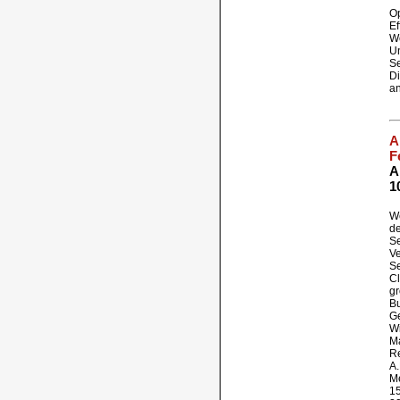
Op
Ef
W
Un
Se
Di
an
A
F
A
1
We
d
Se
Ve
Se
Cl
gr
Bu
Ge
Wi
Ma
R
A.
Me
15