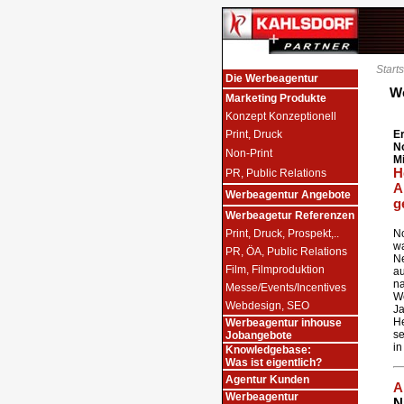
Starts
Die Werbeagentur
W
Marketing Produkte
Konzept Konzeptionell
Print, Druck
Er
No
Non-Print
Mi
H
PR, Public Relations
A
Werbeagentur Angebote
g
Werbeagetur Referenzen
Print, Druck, Prospekt,..
No
wa
PR, ÖA, Public Relations
Ne
Film, Filmproduktion
a
na
Messe/Events/Incentives
W
Webdesign, SEO
J
H
Werbeagentur inhouse
s
Jobangebote
in
Knowledgebase:
Was ist eigentlich?
Agentur Kunden
A
Werbeagentur
N