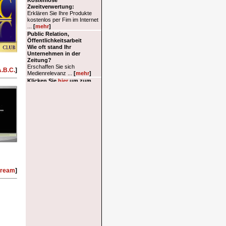
A.B.C.
]
tream
]