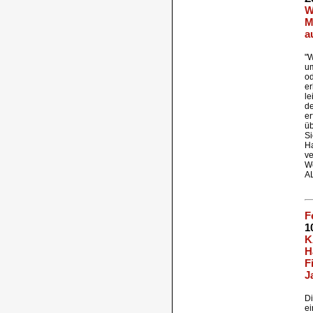
W
M
a
"W
um
od
er
le
d
er
üb
Si
Ha
ve
We
A
F
1
K
H
F
J
Di
ei