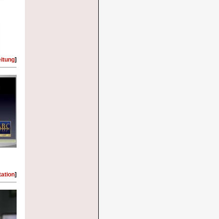
itung
]
ation
]