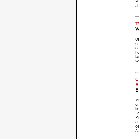
20
ab
T
V
Ob
en
da
hö
la
We
C
A
E
Mi
dr
im
So
Mi
an
d
A