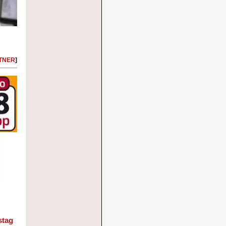
RTNER
]
stag