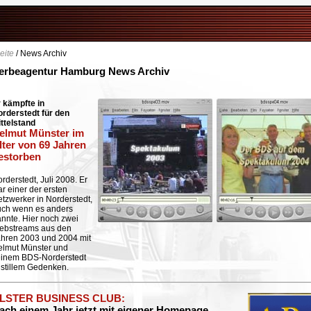
eite
/ News Archiv
erbeagentur Hamburg News Archiv
 kämpfte in
rderstedt für den
ttelstand
elmut Münster im
lter von 69 Jahren
estorben
rderstedt, Juli 2008. Er
r einer der ersten
tzwerker in Norderstedt,
uch wenn es anders
nnte. Hier noch zwei
ebstreams aus den
ahren 2003 und
2004 mit
elmut Münster und
einem BDS-Norderstedt
 stillem Gedenken.
LSTER BUSINESS CLUB
:
ach einem Jahr jetzt mit eigener Homepage