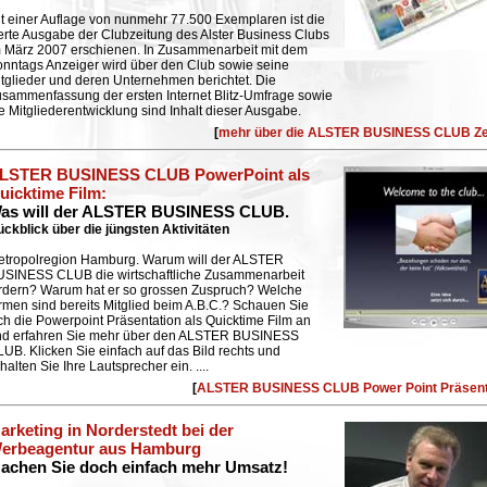
t einer Auflage von nunmehr 77.500 Exemplaren ist die
erte Ausgabe der Clubzeitung des Alster Business Clubs
 März 2007 erschienen. In Zusammenarbeit mit dem
nntags Anzeiger wird über den Club sowie seine
tglieder und deren Unternehmen berichtet. Die
sammenfassung der ersten Internet Blitz-Umfrage sowie
e Mitgliederentwicklung sind Inhalt dieser Ausgabe.
[
mehr über die ALSTER BUSINESS CLUB Ze
LSTER BUSINESS CLUB PowerPoint als
uicktime Film:
as will der ALSTER BUSINESS CLUB.
ckblick über die jüngsten Aktivitäten
etropolregion Hamburg. Warum will der ALSTER
USINESS CLUB die wirtschaftliche Zusammenarbeit
rdern? Warum hat er so grossen Zuspruch? Welche
rmen sind bereits Mitglied beim A.B.C.? Schauen Sie
ch die Powerpoint Präsentation als Quicktime Film an
nd erfahren Sie mehr über den ALSTER BUSINESS
UB. Klicken Sie einfach auf das Bild rechts und
halten Sie Ihre Lautsprecher ein. ....
[
ALSTER BUSINESS CLUB Power Point Präsent
arketing in Norderstedt bei der
erbeagentur aus Hamburg
achen Sie doch einfach mehr Umsatz!