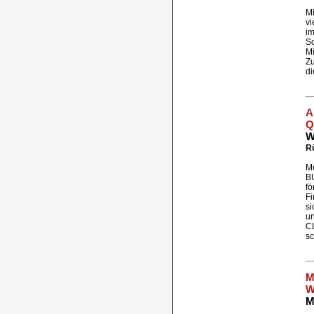
Mi
vi
im
So
Mi
Zu
di
A
Q
W
Rü
M
B
fö
Fi
si
u
CL
sc
M
W
M