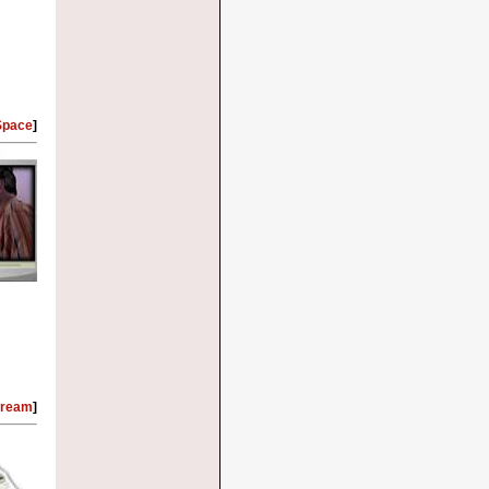
Space
]
tream
]