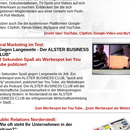
lmen, Dokumentationen, TV-Spots und Videos auf sich
fmerksam zu machen. Entdecken Sie die sich
gebenen Möglichkeiten aus einer Umkehr vom Push-
um Pull-Medium.
tzen auch Sie die kostenlosen Plattformen Google-
deo, Clipfish, Yahoo-Video, MySpace und YouTube.
[
mehr über YouTube, Clipfish, Google-Video und My
iral Marketing im Test
:
Gegen Langeweile - Der ALSTER BUSINESS
LUB"
3 Sekunden Spaß als Werbespot bei You
ube publiziert
3 Sekunden Spaß gegen Langeweile im Job. Ein
erbespot vom ALSTER BUSINESS CLUB, "quick and
rty" produziert, publiziert bei You Tube, als Webstream
nd als Podcast. Der ALSTER BUSINESS CLUB will die
rtschaftliche Zusammenarbeit in der Metropolregion
mburg fördern. In Norderstedt ist der ALSTER
SINESS CLUB die erfolgreichste Wirtschaftsvertretung
r Stadt..
...
Zum Werbespot bei You Tube...
[
zum Werbespot als Webs
ublic Relations Norderstedt
:
Wie oft steht Ihr Unternehmen in der
eitung?":