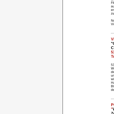
Fi
au
er
z
Nu
Vi
V
"
C
5
T
5
W
di
u
wi
Ha
BU
de
P
"
Z