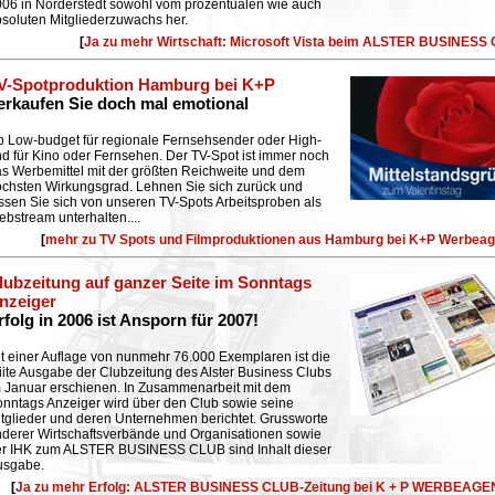
06 in Norderstedt sowohl vom prozentualen wie auch
soluten Mitgliederzuwachs her.
[
Ja zu mehr Wirtschaft: Microsoft Vista beim ALSTER BUSINESS
V-Spotproduktion Hamburg bei K+P
erkaufen Sie doch mal emotional
 Low-budget für regionale Fernsehsender oder High-
d für Kino oder Fernsehen. Der TV-Spot ist immer noch
s Werbemittel mit der größten Reichweite und dem
chsten Wirkungsgrad. Lehnen Sie sich zurück und
ssen Sie sich von unseren TV-Spots Arbeitsproben als
bstream unterhalten....
[
mehr zu TV Spots und Filmproduktionen aus Hamburg bei K+P Werbeag
lubzeitung auf ganzer Seite im Sonntags
nzeiger
rfolg in 2006 ist Ansporn für 2007!
t einer Auflage von nunmehr 76.000 Exemplaren ist die
iite Ausgabe der Clubzeitung des Alster Business Clubs
 Januar erschienen. In Zusammenarbeit mit dem
nntags Anzeiger wird über den Club sowie seine
tglieder und deren Unternehmen berichtet. Grussworte
derer Wirtschaftsverbände und Organisationen sowie
er IHK zum ALSTER BUSINESS CLUB sind Inhalt dieser
usgabe.
[
Ja zu mehr Erfolg: ALSTER BUSINESS CLUB-Zeitung bei K + P WERBEAG