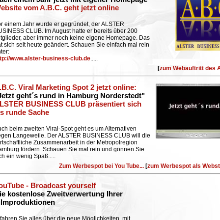
ebsite vom A.B.C. geht jetzt online
r einem Jahr wurde er gegründet, der ALSTER
SINESS CLUB. Im August hatte er bereits über 200
tglieder, aber immer noch keine eigene Homepage. Das
t sich seit heute geändert. Schauen Sie einfach mal rein
ter:
tp://www.alster-business-club.de
..
...
[
zum Webauftritt des 
.B.C. Viral Marketing Spot 2 jetzt online
:
Jetzt geht´s rund in Hamburg Norderstedt"
LSTER BUSINESS CLUB präsentiert sich
ls runde Sache
ch beim zweiten Viral-Spot geht es um Alternativen
egen Langeweile. Der ALSTER BUSINESS CLUB will die
rtschaftliche Zusammenarbeit in der Metropolregion
mburg fördern. Schauen Sie mal rein und gönnen Sie
ch ein wenig Spaß..
...
Zum Werbespot bei You Tube...
[
zum Werbespot als Webs
ouTube - Broadcast yourself
ie kostenlose Zweitverwertung Ihrer
ilmproduktionen
fahren Sie alles über die neue Möglichkeiten, mit