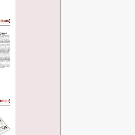
thaus
]
teuer
]