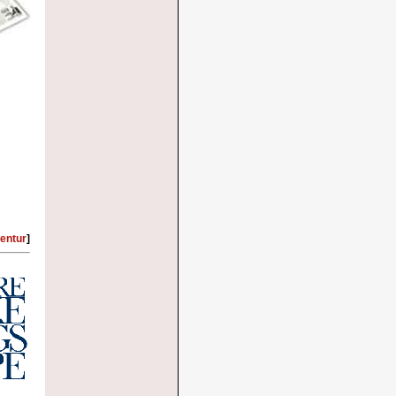
entur
]