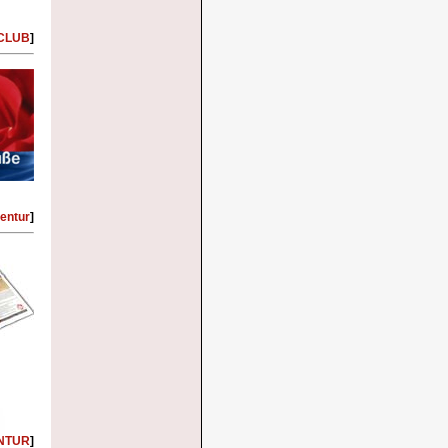
 CLUB
]
entur
]
ENTUR
]