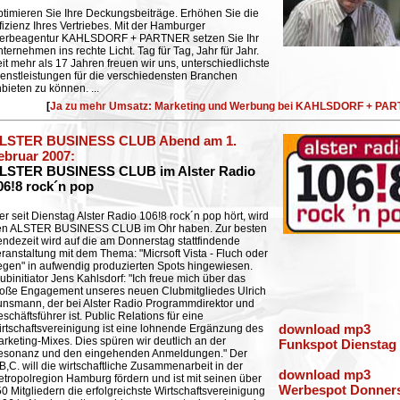
timieren Sie Ihre Deckungsbeiträge. Erhöhen Sie die
fizienz Ihres Vertriebes. Mit der Hamburger
erbeagentur KAHLSDORF + PARTNER setzen Sie Ihr
ternehmen ins rechte Licht. Tag für Tag, Jahr für Jahr.
it mehr als 17 Jahren freuen wir uns, unterschiedlichste
enstleistungen für die verschiedensten Branchen
bieten zu können. ...
[
Ja zu mehr Umsatz: Marketing und Werbung bei KAHLSDORF + PA
LSTER BUSINESS CLUB Abend am 1.
ebruar 2007:
LSTER BUSINESS CLUB im Alster Radio
06!8 rock´n pop
r seit Dienstag Alster Radio 106!8 rock´n pop hört, wird
en ALSTER BUSINESS CLUB im Ohr haben. Zur besten
ndezeit wird auf die am Donnerstag stattfindende
ranstaltung mit dem Thema: "Micrsoft Vista - Fluch oder
gen" in aufwendig produzierten Spots hingewiesen.
ubinitiator Jens Kahlsdorf: "Ich freue mich über das
oße Engagement unseres neuen Clubmitgliedes Ulrich
nsmann, der bei Alster Radio Programmdirektor und
schäftsführer ist. Public Relations für eine
rtschaftsvereinigung ist eine lohnende Ergänzung des
download mp3
rketing-Mixes. Dies spüren wir deutlich an der
Funkspot Dienstag
esonanz und den eingehenden Anmeldungen." Der
B,C. will die wirtschaftliche Zusammenarbeit in der
download mp3
tropolregion Hamburg fördern und ist mit seinen über
Werbespot Donner
0 Mitgliedern die erfolgreichste Wirtschaftsvereinigung