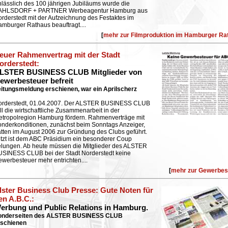
lässlich des 100 jährigen Jubiläums wurde die
AHLSDORF + PARTNER Werbeagentur Hamburg aus
rderstedt mit der Aufzeichnung des Festaktes im
mburger Rathaus beauftragt.
...
[
mehr zur Filmproduktion im Hamburger Ra
euer Rahmenvertrag mit der Stadt
orderstedt
:
LSTER BUSINESS CLUB Mitglieder von
ewerbesteuer befreit
itungsmeldung erschienen, war ein Aprilscherz
orderstedt, 01.04.2007. Der ALSTER BUSINESS CLUB
ll die wirtschaftliche Zusammenarbeit in der
tropolregion Hamburg fördern. Rahmenverträge mit
nderkonditionen, zunächst beim Sonntags Anzeiger,
tten im August 2006 zur Gründung des Clubs geführt.
tzt ist dem ABC Präsidium ein besonderer Coup
lungen. Ab heute müssen die Mitglieder des ALSTER
SINESS CLUB bei der Stadt Norderstedt keine
werbesteuer mehr entrichten....
[
mehr zur Gewerbes
lster Business Club Presse: Gute Noten für
en A.B.C.
:
erbung und Public Relations in Hamburg.
onderseiten des ALSTER BUSINESS CLUB
rschienen