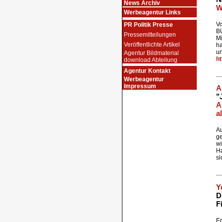
News Archiv
W
Werbeagentur Links
Vo
PR Politik Presse
BU
Pressemitteilungen
Mi
Veröffentlichte Artikel
ha
un
Agentur Bildmaterial
ht
download Abteilung
Agentur Kontakt
Werbeagentur
Impressum
A
"
A
a
Au
g
wi
Ha
si
Y
D
F
Er