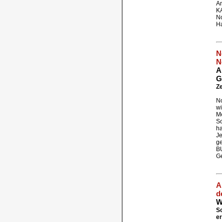
An
K
No
Ha
N
N
A
G
Ze
N
wi
Me
So
ha
Je
ge
BU
Ge
A
d
W
S
e