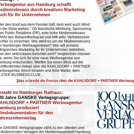
erbeagentur aus Hamburg schafft
edienrelevanz durch kreatives Marketing
uch für Ihr Unternehmen
er den Kopf aus dem Fenster hält, dem wird auch Wind
 die Nase wehen." Ob klassische Werbung, Sponsoring
er Public Relations (PR), eine hohe Medienrelevanz
höht den Bekanntheitsgrad und hilft aktiv, Vertriebsziele
ichter zu erreichen. Wie steht es um die Medienrelevanz
er Hamburger Werbeagenturen? Wie will jemand
folgreiches Marketing für Ihr Unternehmen betreiben,
er den selbst kaum berichtet wird? Vergleichen müssen
e, wenn Sie sich für eine neue Werbeagentur aus
mburg entscheiden. Werfen Sie einen Blick auf die
röffentlichten Artikel über die KAHLSDORF + PARTNER
rbeagentur, ihrem Inhaber und ihrer Marke, dem
LSTER BUSINESS CLUB.
...
[
das schreibt die Presse über die KAHLSDORF + PARTNER Werbeag
estakt im Hamburger Rathaus
:
00 Jahre GANSKE Verlagsgruppe:
AHLSDORF + PARTNER Werbeagentur
amburg produziert
ilmdokumentation für den
ahreszeitenverlag
e GANSKE Verlagsgruppe zählt zu den ältesten und
nflußreichsten Verlagen der Medienhauptstadt Hamburg.