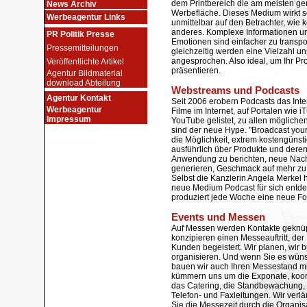
dem Printbereich die am meisten ge
News Archiv
Werbefläche. Dieses Medium wirkt 
Werbeagentur Links
unmittelbar auf den Betrachter, wie k
anderes. Komplexe Informationen u
PR Politik Presse
Emotionen sind einfacher zu transpo
Pressemitteilungen
gleichzeitig werden eine Vielzahl u
angesprochen. Also ideal, um Ihr Pr
Veröffentlichte Artikel
präsentieren.
Agentur Bildmaterial
download Abteilung
Webstreams und Podcasts
Agentur Kontakt
Seit 2006 erobern Podcasts das Inte
Werbeagentur
Filme im Internet, auf Portalen wie 
Impressum
YouTube gelistet, zu allen möglich
sind der neue Hype. "Broadcast yours
die Möglichkeit, extrem kostengünst
ausführlich über Produkte und dere
Anwendung zu berichten, neue Nach
generieren, Geschmack auf mehr z
Selbst die Kanzlerin Angela Merkel 
neue Medium Podcast für sich entde
produziert jede Woche eine neue Fo
Events und Messen
Auf Messen werden Kontakte geknüp
konzipieren einen Messeauftritt, der 
Kunden begeistert. Wir planen, wir b
organisieren. Und wenn Sie es wün
bauen wir auch Ihren Messestand mit
kümmern uns um die Exponate, koor
das Catering, die Standbewachung, 
Telefon- und Faxleitungen. Wir verlä
Sie die Messezeit durch die Organis