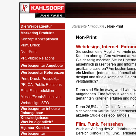
Die Werbeagentur
Startseite
/
Produkte
/ Non-Print
Marketing Produkte
Non-Print
Konzept Konzeptionell
Print, Druck
Webdesign, Internet, Extran
Non-Print
Sie suchen eine Möglichkeit viele po
Kunden ohne großen Aufwand anzu
PR, Public Relations
Gleichzeitig möchten Sie Ihr Unter
ansehnlich präsentieren und Inform
Werbeagentur Angebote
greifbar platzieren? Am besten kompr
Werbeagetur Referenzen
ein Medium, jederzeit und überall ab
designt und für die komplette Zielgr
Print, Druck, Prospekt,..
verständlich?
PR, ÖA, Public Relations
Dann sind Sie im www, world wide we
Film, Filmproduktion
aufgehoben. Eine Website kann all
Messe/Events/Incentives
genannten Kriterien erfüllen und noc
Webdesign, SEO
Denn 26,5% aller Online-Nutzer inf
Werbeagentur inhouse
sich vor dem Kauf auf der Internetsei
Jobangebote
aktuelle Studie des ecc-Handels.
Knowledgebase:
Was ist eigentlich?
Film, Funk, Fernsehen
Agentur Kunden
Auch am Anfang des 21. Jahrhunderts
Bereich (Kino-) Film, Funk, Fernse
Werbeagentur