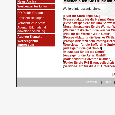
Machen auch Sie Druck mit
News Archiv
Werbeagentur Links
Weitere interessante Links:
PR Politik Presse
[
Flyer für Stark Ergo e.K.
]
Pressemitteilungen
[
Messeplakate für die Helmut Mün
Veröffentlichte Artikel
[
Geschäftspapiere für Otto Schwein
[
Geschäftspapiere für die Werner 
Agentur Bildmaterial
[
Weihnachtskarte für die Werner W
download Abteilung
[
Pins für die Werner Wirth GmbH
]
Agentur Kontakt
[
Prospektblatt für die Werner Wirth
Werbeagentur
[
Prospektblätt zu dem Potting-Ber
Impressum
[
Newsletter für die Bofferding Gmb
[
Anzeige für die gid GmbH
]
[
Mousepad für die gid GmbH
]
[
Anzeige für die Aerial GmbH
]
[
Bauschilder für diverse Kunden
]
[
Folder für die F+Z Baugesellschaf
[
Service-Card für die AZS Untern
[
T
.
Startseite
|
Hilfe
|