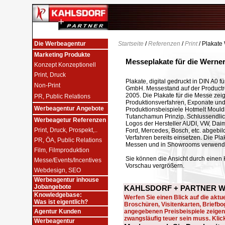
Die Werbeagentur
Startseite
/
Referenzen
/
Print
/ Plakate
Marketing Produkte
Messeplakate für die Wern
Konzept Konzeptionell
Print, Druck
Plakate, digital gedruckt in DIN A0 f
Non-Print
GmbH. Messestand auf der Productr
2005. Die Plakate für die Messe zei
PR, Public Relations
Produktionsverfahren, Exponate un
Werbeagentur Angebote
Produktionsbeispiele Hotmelt Mould
Tutanchamun Prinzip. Schlussendli
Werbeagetur Referenzen
Logos der Hersteller AUDI, VW, Daim
Print, Druck, Prospekt,..
Ford, Mercedes, Bosch, etc. abgebild
Verfahren bereits einsetzen. Die Pl
PR, ÖA, Public Relations
Messen und in Showrooms verwend
Film, Filmproduktion
Sie können die Ansicht durch einen K
Messe/Events/Incentives
Vorschau vergrößern.
Webdesign, SEO
Werbeagentur inhouse
Jobangebote
KAHLSDORF + PARTNER Wer
Knowledgebase:
Werfen Sie einen Blick auf die aktue
Was ist eigentlich?
Broschüren, Visitenkarten, Briefb
Agentur Kunden
angegebenen Preisbeispiele zeigen,
zwangsläufig teuer sein muss. Klicke
Werbeagentur