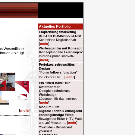
as Wesentliche
rtrauen erzeugt.
[
mehr
]
..................................