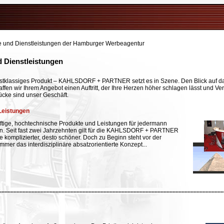
e und Dienstleistungen der Hamburger Werbeagentur
 Dienstleistungen
rstklassiges Produkt – KAHLSDORF + PARTNER setzt es in Szene. Den Blick auf d
haffen wir Ihrem Angebot einen Auftritt, der Ihre Herzen höher schlagen lässt und Ve
ücke sind unser Geschäft.
Leistungen
ftige, hochtechnische Produkte und Leistungen für jedermann
n. Seit fast zwei Jahrzehnten gilt für die KAHLSDORF + PARTNER
 komplizierter, desto schöner. Doch zu Beginn steht vor der
mmer das interdisziplinäre absatzorientierte Konzept...
.....................................................................................................................................................