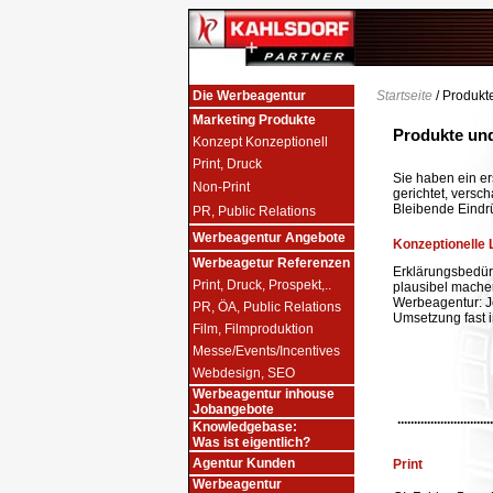
Die Werbeagentur
Startseite
/ Produkt
Marketing Produkte
Produkte und
Konzept Konzeptionell
Print, Druck
Sie haben ein e
Non-Print
gerichtet, versc
Bleibende Eindr
PR, Public Relations
Werbeagentur Angebote
Konzeptionelle 
Werbeagetur Referenzen
Erklärungsbedür
Print, Druck, Prospekt,..
plausibel mache
Werbeagentur: Je
PR, ÖA, Public Relations
Umsetzung fast i
Film, Filmproduktion
Messe/Events/Incentives
Webdesign, SEO
Werbeagentur inhouse
Jobangebote
.............................
Knowledgebase:
Was ist eigentlich?
Agentur Kunden
Print
Werbeagentur