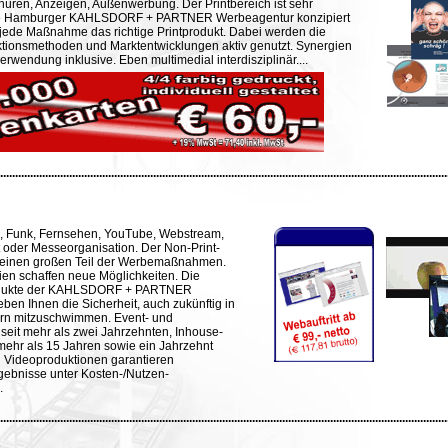
chüren, Anzeigen, Außenwerbung. Der Printbereich ist sehr
 Die Hamburger KAHLSDORF + PARTNER Werbeagentur konzipiert
r jede Maßnahme das richtige Printprodukt. Dabei werden die
tionsmethoden und Marktentwicklungen aktiv genutzt. Synergien
rwendung inklusive. Eben multimedial interdisziplinär....
.....................................................................................................................................................
, Funk, Fernsehen, YouTube, Webstream,
t oder Messeorganisation. Der Non-Print-
 einen großen Teil der Werbemaßnahmen.
en schaffen neue Möglichkeiten. Die
odukte der KAHLSDORF + PARTNER
en Ihnen die Sicherheit, auch zukünftig in
orn mitzuschwimmen. Event- und
seit mehr als zwei Jahrzehnten, Inhouse-
mehr als 15 Jahren sowie ein Jahrzehnt
d Videoproduktionen garantieren
gebnisse unter Kosten-/Nutzen-
.
.....................................................................................................................................................
s