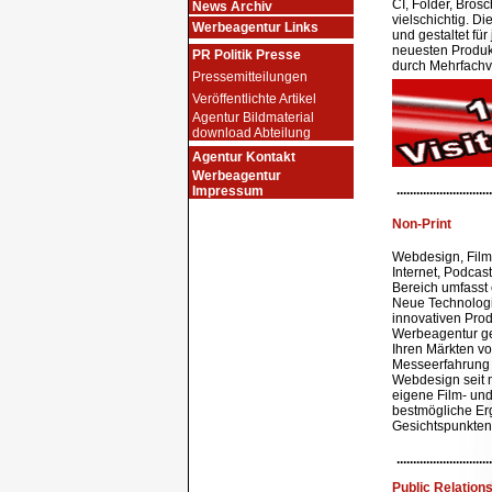
CI, Folder, Bros
News Archiv
vielschichtig.
Werbeagentur Links
und gestaltet fü
neuesten Produk
PR Politik Presse
durch Mehrfachve
Pressemitteilungen
Veröffentlichte Artikel
Agentur Bildmaterial
download Abteilung
Agentur Kontakt
Werbeagentur
.............................
Impressum
Non-Print
Webdesign, Film
Internet, Podcas
Bereich umfasst
Neue Technologi
innovativen Pr
Werbeagentur geb
Ihren Märkten v
Messeerfahrung 
Webdesign seit 
eigene Film- un
bestmögliche Er
Gesichtspunkten
.............................
Public Relation