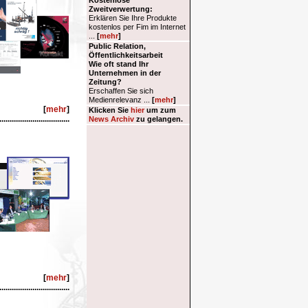
[
mehr
]
..................................
[
mehr
]
..................................