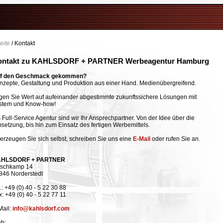
eite
/ Kontakt
ontakt zu KAHLSDORF + PARTNER Werbeagentur Hamburg
f den Geschmack gekommen?
nzepte, Gestaltung und Produktion aus einer Hand. Medienübergreifend.
gen Sie Wert auf aufeinander abgestimmte zu
kunftssichere Lösungen mit
stem und Know-how!
s Full-Service Agentur sind wir Ihr Ansprechpartner. Von der Idee über die
setzung, bis hin zum Einsatz des fertigen Werbemittels.
erzeugen Sie sich selbst, schreiben Sie uns eine
E-Mail
oder rufen Sie an.
HLSDORF + PARTNER
rschkamp 14
846 Norderstedt
.: +49 (0) 40 - 5 22 30 88
: +49 (0) 40 - 5 22 77 11
Mail:
info@kahlsdorf.com
b: