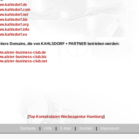
w.kahlsdorf.de
w.kahlsdorf.com
w.kahlsdorf.net
w.kahlsdorf.biz
w.kahlsdorf.org
w.kahlsdorf.info
w.kahlsdorf.eu
itere Domains, die von KAHLSDORF + PARTNER betrieben werden:
w.alster-business-club.de
w.alster-business-club.biz
w.alster-business-club.net
[
Top Kontaktdaten Werbeagentur Hamburg
]
Startseite
|
Hilfe
|
E-Mail
|
Kontakt
|
Impressum