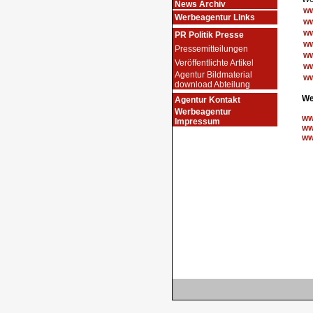
News Archiv
ww
Werbeagentur Links
ww
ww
PR Politik Presse
ww
Pressemitteilungen
ww
Veröffentlichte Artikel
ww
Agentur Bildmaterial
ww
download Abteilung
We
Agentur Kontakt
Werbeagentur
ww
Impressum
ww
ww
.