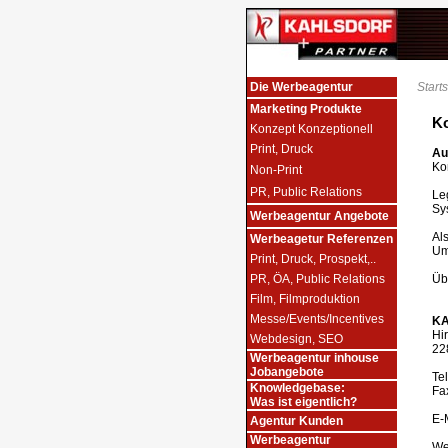
Die Werbeagentur
Starts
Marketing Produkte
K
Konzept Konzeptionell
Print, Druck
Au
Ko
Non-Print
PR, Public Relations
Le
Sy
Werbeagentur Angebote
Al
Werbeagetur Referenzen
Um
Print, Druck, Prospekt,..
PR, ÖA, Public Relations
Üb
Film, Filmproduktion
Messe/Events/Incentives
KA
Hi
Webdesign, SEO
22
Werbeagentur inhouse
Jobangebote
Tel
Knowledgebase:
Fax
Was ist eigentlich?
E-
Agentur Kunden
Werbeagentur
We